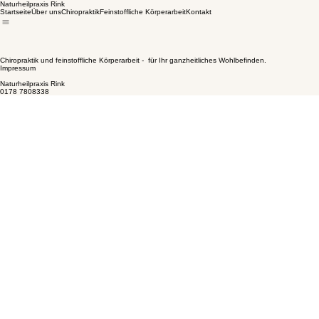
Naturheilpraxis Rink
Startseite
Über uns
Chiropraktik
Feinstoffliche Körperarbeit
Kontakt
Chiropraktik und feinstoffliche Körperarbeit - für Ihr ganzheitliches Wohlbefinden.
Impressum
Naturheilpraxis Rink
0178 7808338